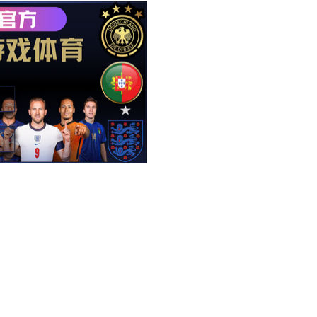
国家会展中心隆重举行。作为全球第二大汽车零配件品牌盛会，本届
主题，在4.1F91展位向全球客户、供应商及行业伙伴全方
卷。
成的完整技术路径，致力于为整车能效与热安全提供精准、可
sale
400-
601-
能流量分配，实现对电池、电机、电控及座舱环境的按需精准
电子水阀，品种多规格全，为很多汽车主机厂提供了配套服
3356
心元件。这些具备高可靠性、高精度的产品如同车辆的“神经