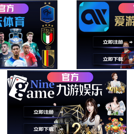
5上海法兰克福汽配展（Automechanika Shanghai）在
团官网（以下简称“j9国际智能”）以“j9国际智造，控温甄选”为
统级解决方案，向行业递交了一份关于智能热管理未来的出色答
 “感温-控温-系统集成” 技术链，展示了从关键部件到系统总
理挑战，j9国际智能重点推出电子水阀产品方案。该方案通过智
提供系统级支持。同时我们j9国际智能拥有两通至十二通多类型
的感温控温产品阵列，包括温度/压力传感器、节温器等感温控温核
9国际智能在精密制造领域的深厚功底。